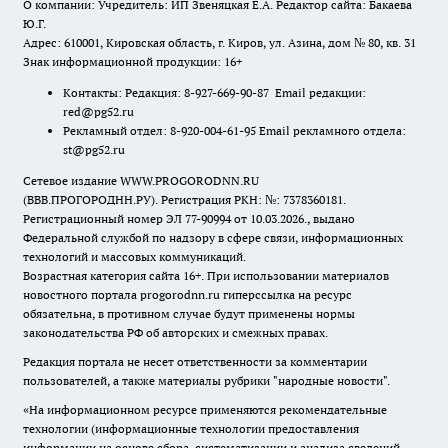
О компании: Учредитель: ИП Звеняцкая Е.А. Редактор сайта: Бакаева
Ю.Г.
Адрес: 610001, Кировская область, г. Киров, ул. Азина, дом № 80, кв. 31
Знак информационной продукции: 16+
Контакты: Редакция: 8-927-669-90-87 Email редакции:
red@pg52.ru
Рекламный отдел: 8-920-004-61-95 Email рекламного отдела:
st@pg52.ru
Сетевое издание WWW.PROGORODNN.RU
(ВВВ.ПРОГОРОДНН.РУ). Регистрация РКН: №: 7378360181.
Регистрационный номер ЭЛ 77-90994 от 10.03.2026., выдано
Федеральной службой по надзору в сфере связи, информационных
технологий и массовых коммуникаций.
Возрастная категория сайта 16+. При использовании материалов
новостного портала progorodnn.ru гиперссылка на ресурс
обязательна
,
в противном случае будут применены нормы
законодательства РФ об авторских и смежных правах.
Редакция портала не несет ответственности за комментарии
пользователей, а также материалы рубрики "народные новости".
«На информационном ресурсе применяются рекомендательные
технологии (информационные технологии предоставления
информации на основе сбора, систематизации и анализа сведений,