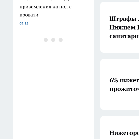
приземления на пол с
кровати
Штрафы ж
07:58
Нижнем Н
санитарн
В Воротынском районе
подожгли
деревообрабатывающее
предприятие на Сергачском
шоссе
6% нижег
07:10
прожито
Сотрудница нижегородского
ликероводочного завода
годами получала "откаты" от
поставщиков
06:32
Нижегоро