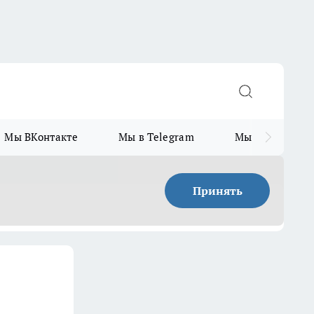
Мы ВКонтакте
Мы в Telegram
Мы в MAX
Принять