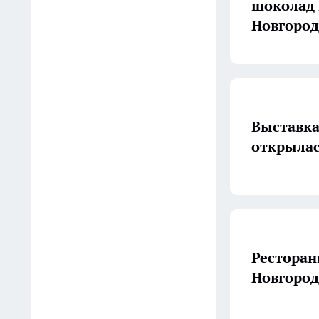
шоколад 
Обои — прошлый век,
Новгород
декоративная штукатурка —
наскучила: вот чем сегодня
рукастые хозяева
отделывают стены
06:27
Выставка
Российские военные
открылас
отразили ночной налет
дронов на Нижегородскую
область и еще 16 регионов
06:07
Один день в Арзамасе:
Ресторан
храмы, старинная
Новгород
архитектура и вкус
легендарного гуся