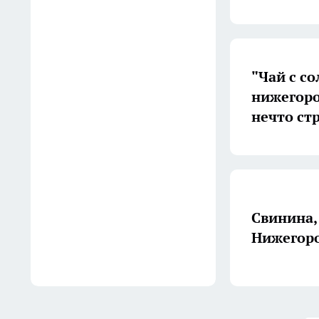
скупаю по 10 штук, но не
для солений: узнала
классный способ сделать из
них дачный декор
"Чай с с
03:02
нижегоро
нечто ст
У поворота на Богородск
снизили скорость до 50 км/ч
после серии ДТП
02:52
Свинина,
Нижегоро