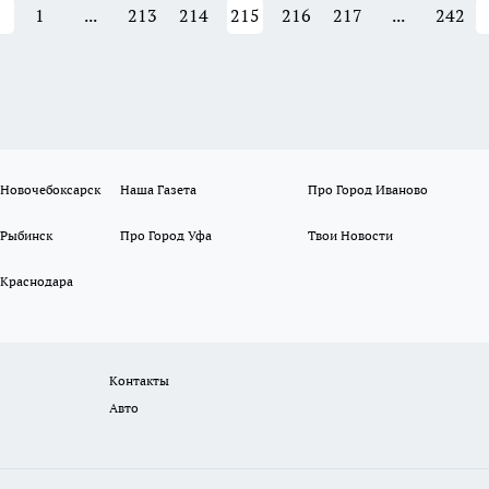
1
...
213
214
215
216
217
...
242
 Новочебоксарск
Наша Газета
Про Город Иваново
 Рыбинск
Про Город Уфа
Твои Новости
 Краснодара
Контакты
Авто