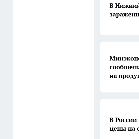
В Нижний
компании из Санкт-
зараженн
Петербурга и Саратова
04:28
Ботва выросла по пояс а
клубней кот наплакал: что я
делаю не так за две недели
Минэкон
до начала уборки картофеля
сообщени
04:20
на проду
Атака дронов, судебный
процесс над миллиардером
и закрытие бара: главные
новости за 6 августа
В России
03:30
цены на с
Пузатые банки в "Магните"