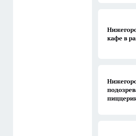
05:53
Хирурги нижегородской
больницы удалили женщине
Нижегоро
зоб, не оставив ни одного
кафе в р
видимого шрама
05:29
Скупаю в FIx Price тканевые
салфетки упаковками, но не
для кухни: 8 применений
Нижегоро
дешевых расходников на
подозрев
даче
пиццери
04:37
Дороги в Нижегородской
области за 16 млрд рублей
будут ремонтировать