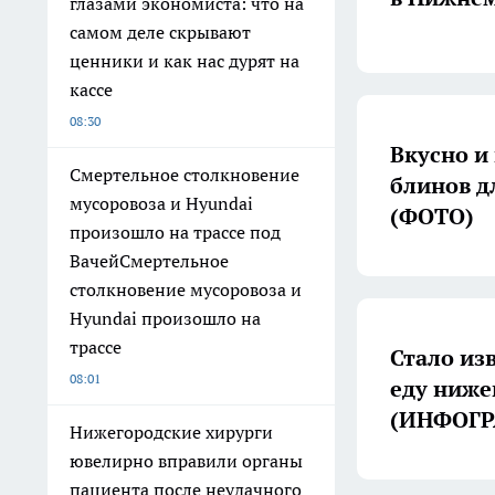
глазами экономиста: что на
самом деле скрывают
ценники и как нас дурят на
кассе
08:30
Вкусно и
Смертельное столкновение
блинов д
мусоровоза и Hyundai
(ФОТО)
произошло на трассе под
ВачейСмертельное
столкновение мусоровоза и
Hyundai произошло на
трассе
Стало изв
08:01
еду ниже
(ИНФОГ
Нижегородские хирурги
ювелирно вправили органы
пациента после неудачного