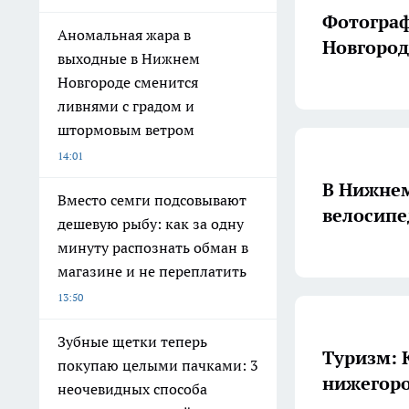
Фотогра
Аномальная жара в
Новгород
выходные в Нижнем
Новгороде сменится
ливнями с градом и
штормовым ветром
14:01
В Нижнем
Вместо семги подсовывают
велосип
дешевую рыбу: как за одну
минуту распознать обман в
магазине и не переплатить
13:50
Зубные щетки теперь
Туризм: 
покупаю целыми пачками: 3
нижегор
неочевидных способа