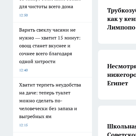
для чистоты всего дома
Трубкозу
12:50
как у ке
Лимпопо
Варить свеклу часами не
нужно — хватит 15 минут:
овощ станет вкуснее и
сочнее всего благодаря
одной хитрости
Несмотря
12:40
нижегоро
Египет
Хватит терпеть неудобства
на даче: теперь туалет
можно сделать по-
человечески без запаха и
выгребных ям
Школьная
12:15
Советско