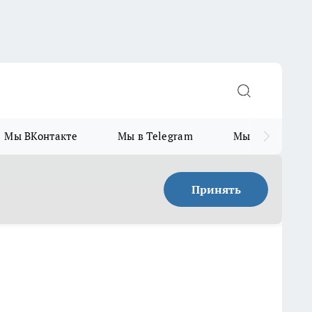
Мы ВКонтакте
Мы в Telegram
Мы в MAX
Принять