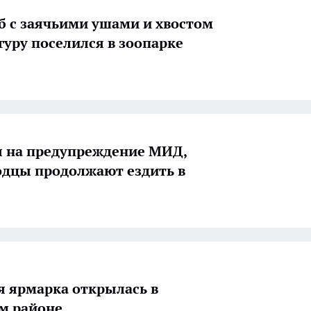
б с заячьими ушами и хвостом
нгуру поселился в зоопарке
 на предупреждение МИД,
дцы продолжают ездить в
 ярмарка открылась в
м районе