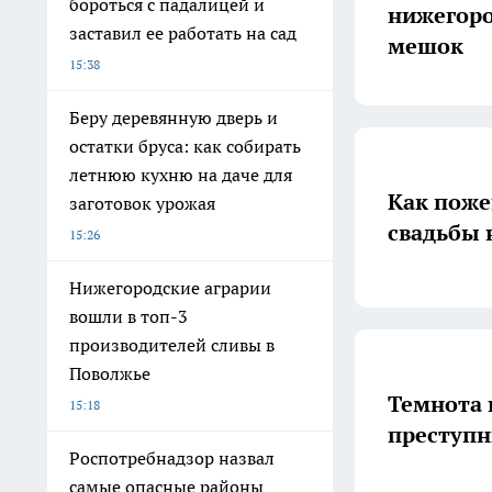
бороться с падалицей и
нижегоро
заставил ее работать на сад
мешок
15:38
Беру деревянную дверь и
остатки бруса: как собирать
летнюю кухню на даче для
Как пож
заготовок урожая
свадьбы 
15:26
Нижегородские аграрии
вошли в топ-3
производителей сливы в
Поволжье
Темнота 
15:18
преступ
Роспотребнадзор назвал
самые опасные районы