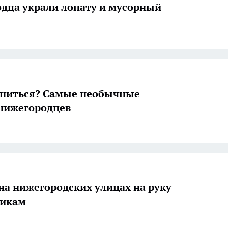
дца украли лопату и мусорный
ениться? Самые необычные
нижегородцев
на нижегородских улицах на руку
никам