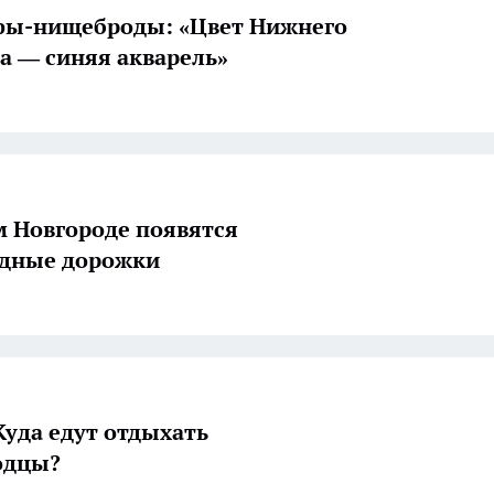
фы-нищеброды: «Цвет Нижнего
а — синяя акварель»
 Новгороде появятся
едные дорожки
Куда едут отдыхать
одцы?