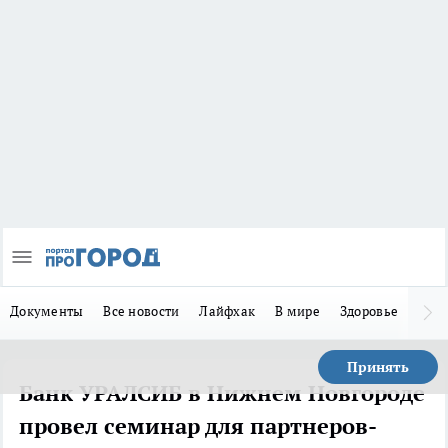
Документы
Все новости
Лайфхак
В мире
Здоровье
Зака
Принять
Банк УРАЛСИБ в Нижнем Новгороде
провел семинар для партнеров-