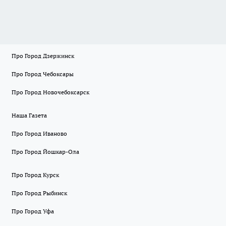
Про Город Дзержинск
Про Город Чебоксары
Про Город Новочебоксарск
Наша Газета
Про Город Иваново
Про Город Йошкар-Ола
Про Город Курск
Про Город Рыбинск
Про Город Уфа