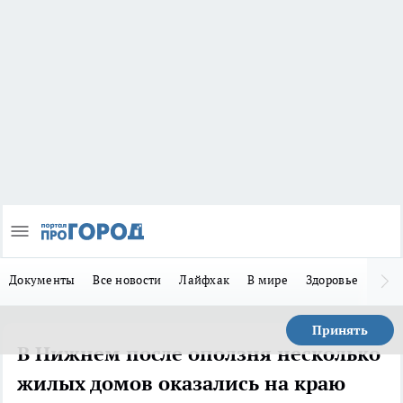
Документы
Все новости
Лайфхак
В мире
Здоровье
Зака
Принять
В Нижнем после оползня несколько
жилых домов оказались на краю