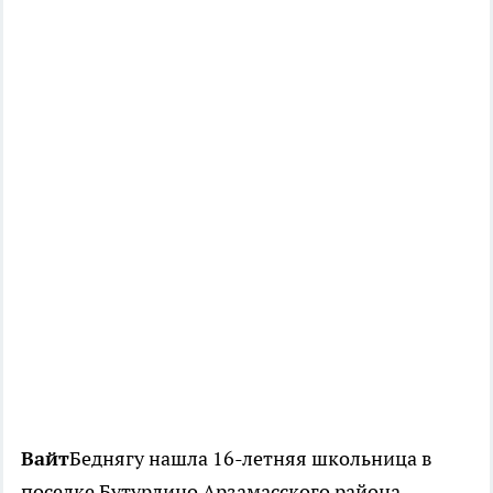
Вайт
Беднягу нашла 16-летняя школьница в
поселке Бутурлино Арзамасского района.