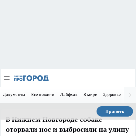
Документы
Все новости
Лайфхак
В мире
Здоровье
Зака
Принять
В Нижнем Новгороде собаке
оторвали нос и выбросили на улицу