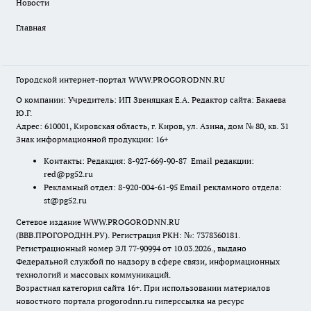
Новости
Главная
Городской интернет-портал WWW.PROGORODNN.RU
О компании: Учредитель: ИП Звеняцкая Е.А. Редактор сайта: Бакаева
Ю.Г.
Адрес: 610001, Кировская область, г. Киров, ул. Азина, дом № 80, кв. 31
Знак информационной продукции: 16+
Контакты: Редакция: 8-927-669-90-87 Email редакции:
red@pg52.ru
Рекламный отдел: 8-920-004-61-95 Email рекламного отдела:
st@pg52.ru
Сетевое издание WWW.PROGORODNN.RU
(ВВВ.ПРОГОРОДНН.РУ). Регистрация РКН: №: 7378360181.
Регистрационный номер ЭЛ 77-90994 от 10.03.2026., выдано
Федеральной службой по надзору в сфере связи, информационных
технологий и массовых коммуникаций.
Возрастная категория сайта 16+. При использовании материалов
новостного портала progorodnn.ru гиперссылка на ресурс