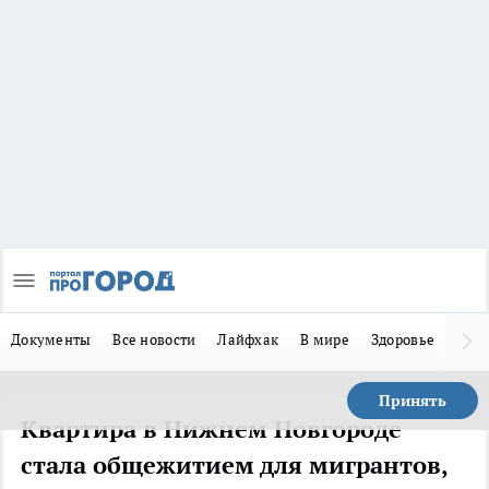
Документы
Все новости
Лайфхак
В мире
Здоровье
Зака
Принять
Квартира в Нижнем Новгороде
стала общежитием для мигрантов,