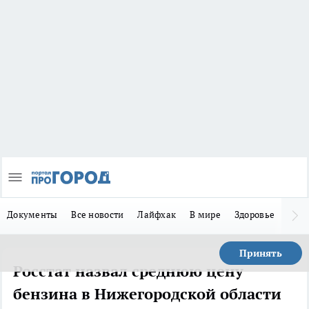
Документы
Все новости
Лайфхак
В мире
Здоровье
Зака
Принять
Росстат назвал среднюю цену
бензина в Нижегородской области