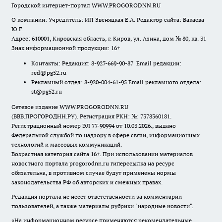
Городской интернет-портал WWW.PROGORODNN.RU
О компании: Учредитель: ИП Звеняцкая Е.А. Редактор сайта: Бакаева
Ю.Г.
Адрес: 610001, Кировская область, г. Киров, ул. Азина, дом № 80, кв. 31
Знак информационной продукции: 16+
Контакты: Редакция: 8-927-669-90-87 Email редакции:
red@pg52.ru
Рекламный отдел: 8-920-004-61-95 Email рекламного отдела:
st@pg52.ru
Сетевое издание WWW.PROGORODNN.RU
(ВВВ.ПРОГОРОДНН.РУ). Регистрация РКН: №: 7378360181.
Регистрационный номер ЭЛ 77-90994 от 10.03.2026., выдано
Федеральной службой по надзору в сфере связи, информационных
технологий и массовых коммуникаций.
Возрастная категория сайта 16+. При использовании материалов
новостного портала progorodnn.ru гиперссылка на ресурс
обязательна
,
в противном случае будут применены нормы
законодательства РФ об авторских и смежных правах.
Редакция портала не несет ответственности за комментарии
пользователей, а также материалы рубрики "народные новости".
«На информационном ресурсе применяются рекомендательные