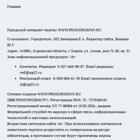
Главная
Городской интернет-портал WWW.PROGORODNN.RU
О компании: Учредитель: ИП Звеняцкая Е.А. Редактор сайта: Бакаева
Ю.Г.
Адрес: 610001, Кировская область, г. Киров, ул. Азина, дом № 80, кв. 31
Знак информационной продукции: 16+
Контакты: Редакция: 8-927-669-90-87 Email редакции:
red@pg52.ru
Рекламный отдел: 8-920-004-61-95 Email рекламного отдела:
st@pg52.ru
Сетевое издание WWW.PROGORODNN.RU
(ВВВ.ПРОГОРОДНН.РУ). Регистрация РКН: №: 7378360181.
Регистрационный номер ЭЛ 77-90994 от 10.03.2026., выдано
Федеральной службой по надзору в сфере связи, информационных
технологий и массовых коммуникаций.
Возрастная категория сайта 16+. При использовании материалов
новостного портала progorodnn.ru гиперссылка на ресурс
обязательна
,
в противном случае будут применены нормы