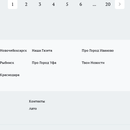
1
2
3
4
5
6
...
20
 Новочебоксарск
Наша Газета
Про Город Иваново
 Рыбинск
Про Город Уфа
Твои Новости
 Краснодара
Контакты
Авто