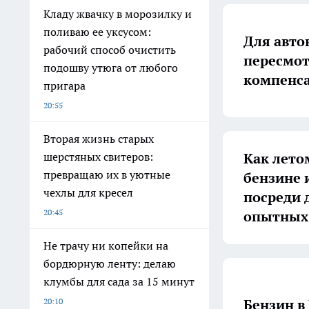
Кладу жвачку в морозилку и
поливаю ее уксусом:
Для авто
рабочий способ очистить
пересмот
подошву утюга от любого
компенс
пригара
20:55
Вторая жизнь старых
Как лето
шерстяных свитеров:
превращаю их в уютные
бензине 
чехлы для кресел
посреди 
20:45
опытных
Не трачу ни копейки на
бордюрную ленту: делаю
клумбы для сада за 15 минут
Бензин в
20:10