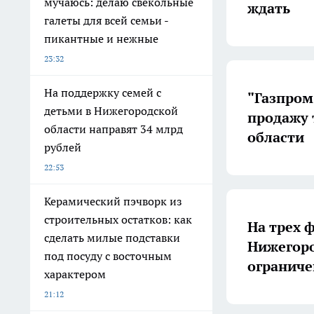
мучаюсь: делаю свекольные
ждать
галеты для всей семьи -
пикантные и нежные
23:32
На поддержку семей с
"Газпром
детьми в Нижегородской
продажу 
области направят 34 млрд
области
рублей
22:53
Керамический пэчворк из
строительных остатков: как
На трех 
сделать милые подставки
Нижегоро
под посуду с восточным
ограниче
характером
21:12