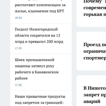
Почему "я
рассчитают компенсации за
современ
жилье, изымаемое под КРТ
горькая 
18:54
Госдолг Нижегородской
области сократился на 12
млрд и превысил 200 млрд
Проезд п
17:53
ограничат
спортме
Шнек промышленной
машины затянул руку
рабочего в Канавинском
районе
17:43
В Нижего
запрет п
Наши привычные продукты
аварий
под запретом за границей: