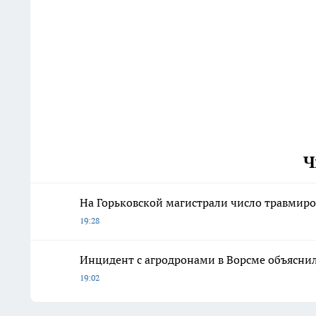
Ч
На Горьковской магистрали число травмиро
19:28
Инцидент с агродронами в Ворсме объясни
19:02