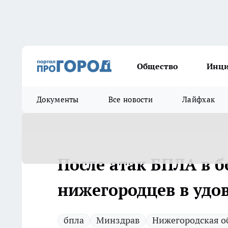
Общество
Инц
Документы
Все новости
Лайфхак
После атак БПЛА в б
нижегородцев в удо
бпла
Минздрав
Нижегородская о