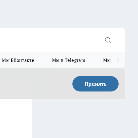
Мы ВКонтакте
Мы в Telegram
Мы в MAX
Принять