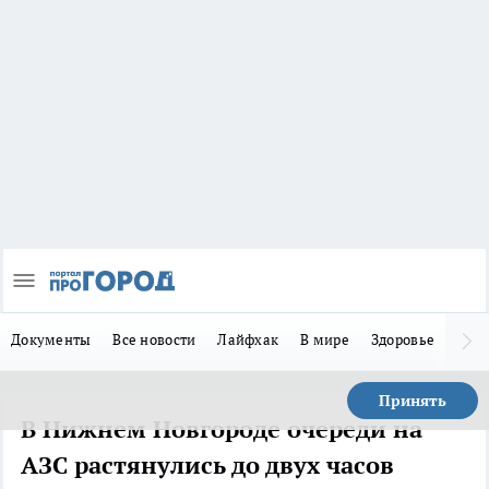
Документы
Все новости
Лайфхак
В мире
Здоровье
Зака
Принять
В Нижнем Новгороде очереди на
АЗС растянулись до двух часов