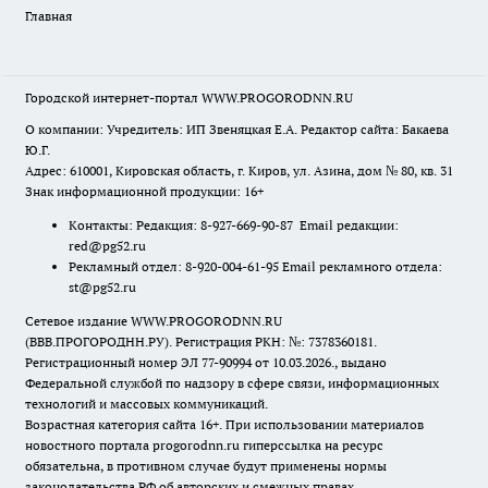
Главная
Городской интернет-портал WWW.PROGORODNN.RU
О компании: Учредитель: ИП Звеняцкая Е.А. Редактор сайта: Бакаева
Ю.Г.
Адрес: 610001, Кировская область, г. Киров, ул. Азина, дом № 80, кв. 31
Знак информационной продукции: 16+
Контакты: Редакция: 8-927-669-90-87 Email редакции:
red@pg52.ru
Рекламный отдел: 8-920-004-61-95 Email рекламного отдела:
st@pg52.ru
Сетевое издание WWW.PROGORODNN.RU
(ВВВ.ПРОГОРОДНН.РУ). Регистрация РКН: №: 7378360181.
Регистрационный номер ЭЛ 77-90994 от 10.03.2026., выдано
Федеральной службой по надзору в сфере связи, информационных
технологий и массовых коммуникаций.
Возрастная категория сайта 16+. При использовании материалов
новостного портала progorodnn.ru гиперссылка на ресурс
обязательна
,
в противном случае будут применены нормы
законодательства РФ об авторских и смежных правах.