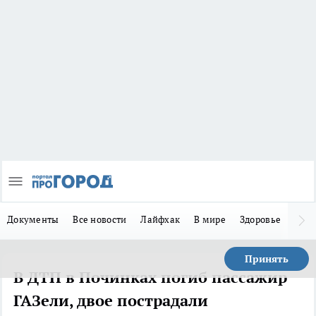
Документы
Все новости
Лайфхак
В мире
Здоровье
Зака
Принять
В ДТП в Починках погиб пассажир
ГАЗели, двое пострадали