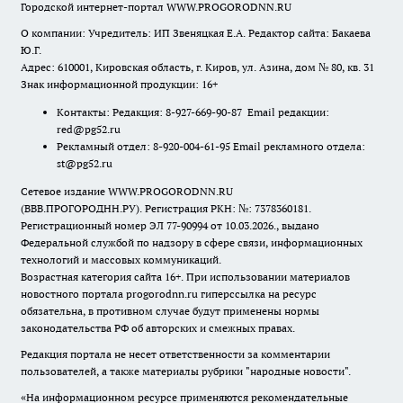
Городской интернет-портал WWW.PROGORODNN.RU
О компании: Учредитель: ИП Звеняцкая Е.А. Редактор сайта: Бакаева
Ю.Г.
Адрес: 610001, Кировская область, г. Киров, ул. Азина, дом № 80, кв. 31
Знак информационной продукции: 16+
Контакты: Редакция: 8-927-669-90-87 Email редакции:
red@pg52.ru
Рекламный отдел: 8-920-004-61-95 Email рекламного отдела:
st@pg52.ru
Сетевое издание WWW.PROGORODNN.RU
(ВВВ.ПРОГОРОДНН.РУ). Регистрация РКН: №: 7378360181.
Регистрационный номер ЭЛ 77-90994 от 10.03.2026., выдано
Федеральной службой по надзору в сфере связи, информационных
технологий и массовых коммуникаций.
Возрастная категория сайта 16+. При использовании материалов
новостного портала progorodnn.ru гиперссылка на ресурс
обязательна
,
в противном случае будут применены нормы
законодательства РФ об авторских и смежных правах.
Редакция портала не несет ответственности за комментарии
пользователей, а также материалы рубрики "народные новости".
«На информационном ресурсе применяются рекомендательные