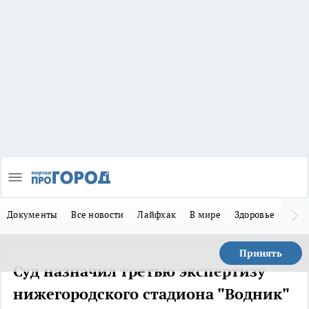
Документы
Все новости
Лайфхак
В мире
Здоровье
Зака
Принять
Суд назначил третью экспертизу
нижегородского стадиона "Водник"