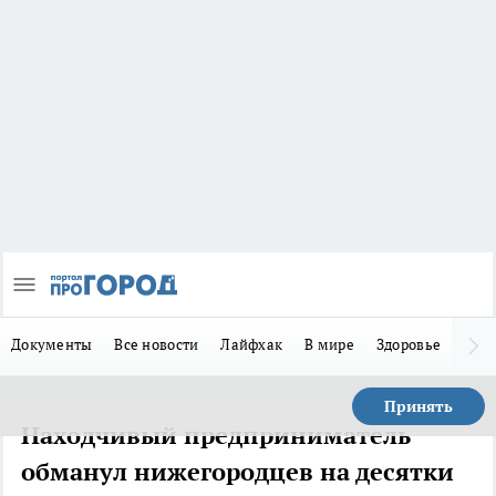
Документы
Все новости
Лайфхак
В мире
Здоровье
Зака
Принять
Находчивый предприниматель
обманул нижегородцев на десятки