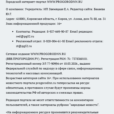
Городской интернет-портал WWW.PROGORODNN.RU
О компании: Учредитель: ИП Звеняцкая Е.А. Редактор сайта: Бакаева
Ю.Г.
Адрес: 610001, Кировская область, г. Киров, ул. Азина, дом № 80, кв. 31
Знак информационной продукции: 16+
Контакты: Редакция: 8-927-669-90-87 Email редакции:
red@pg52.ru
Рекламный отдел: 8-920-004-61-95 Email рекламного отдела:
st@pg52.ru
Сетевое издание WWW.PROGORODNN.RU
(ВВВ.ПРОГОРОДНН.РУ). Регистрация РКН: №: 7378360181.
Регистрационный номер ЭЛ 77-90994 от 10.03.2026., выдано
Федеральной службой по надзору в сфере связи, информационных
технологий и массовых коммуникаций.
Возрастная категория сайта 16+. При использовании материалов
новостного портала progorodnn.ru гиперссылка на ресурс
обязательна
,
в противном случае будут применены нормы
законодательства РФ об авторских и смежных правах.
Редакция портала не несет ответственности за комментарии
пользователей, а также материалы рубрики "народные новости".
«На информационном ресурсе применяются рекомендательные