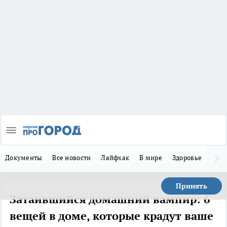
Документы
Все новости
Лайфхак
В мире
Здоровье
Зака
Принять
Затаившийся домашний вампир: 6
вещей в доме, которые крадут ваше