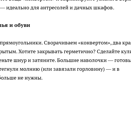
 — идеально для антресолей и дачных шкафов.
лья и обуви
 прямоугольники. Сворачиваем «конвертом», два кра
рытым. Хотите закрывать герметично? Сделайте кул
деньте шнур и затяните. Большие наволочки — готов
тегнули молнию (или завязали горловину) — и в
больше не нужны.