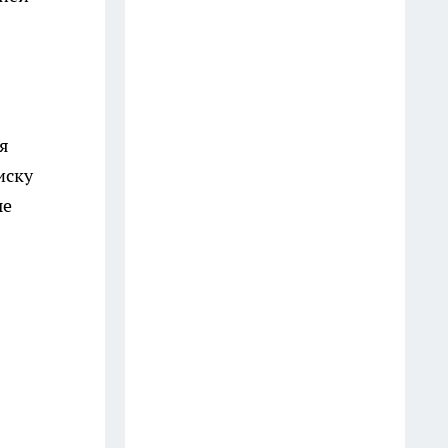
я
иску
ые