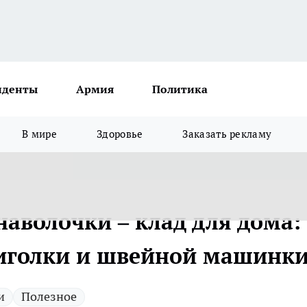
иденты
Армия
Политика
В мире
Здоровье
Заказать рекламу
аволочки – клад для дома:
 иголки и швейной машинк
и
Полезное