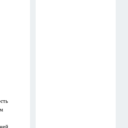
есть
ом
хней