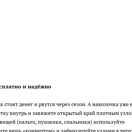
есплатно и надёжно
стоят денег и рвутся через сезон. А наволочка уже 
уртку внутрь и завяжите открытый край плотным узл
вещей (пальто, пуховики, спальники) используйте
ите вещь «конвертом» и зафиксируйте узлами в вер