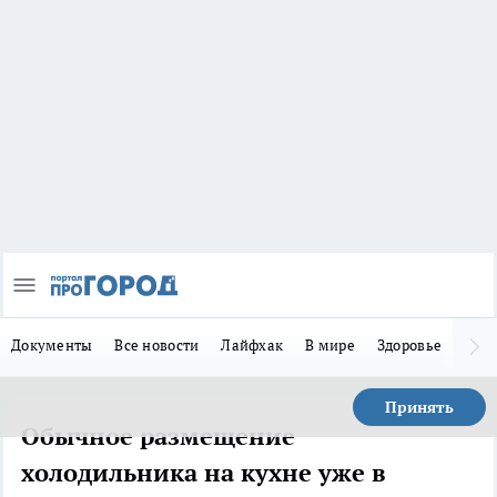
Документы
Все новости
Лайфхак
В мире
Здоровье
Зака
Принять
Обычное размещение
холодильника на кухне уже в