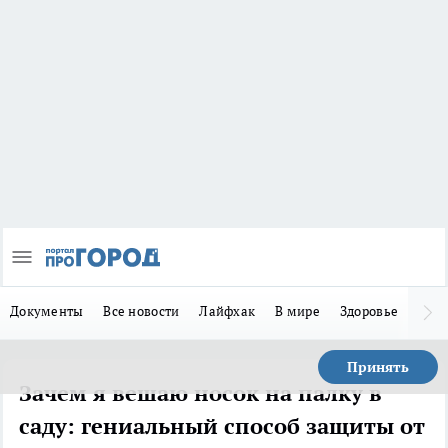
Документы
Все новости
Лайфхак
В мире
Здоровье
Зака
Принять
Зачем я вешаю носок на палку в
саду: гениальный способ защиты от