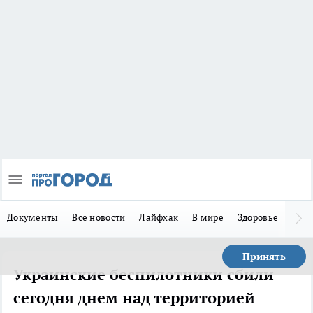
Документы
Все новости
Лайфхак
В мире
Здоровье
Зака
Принять
Украинские беспилотники сбили
сегодня днем над территорией