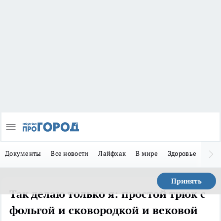
Документы
Все новости
Лайфхак
В мире
Здоровье
Зака
Принять
Так делаю только я: простой трюк с
фольгой и сковородкой и вековой