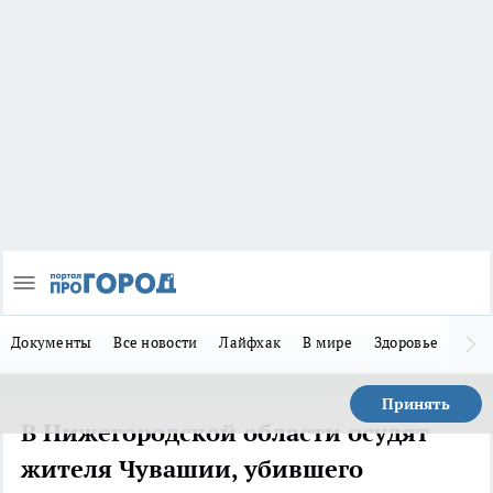
Документы
Все новости
Лайфхак
В мире
Здоровье
Зака
Принять
В Нижегородской области осудят
жителя Чувашии, убившего