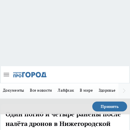
Документы
Все новости
Лайфхак
В мире
Здоровье
Зака
Принять
Один погиб и четыре ранены после
налёта дронов в Нижегородской