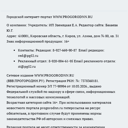
Городской интернет-портал WWW.PROGORODNN.RU
О компании: Учредитель: ИП Звеняцкая Е.А. Редактор сайта: Бакаева
Ю.Г.
Адрес: 610001, Кировская область, г. Киров, ул. Азина, дом № 80, кв. 31
Знак информационной продукции: 16+
Контакты: Редакция: 8-927-669-90-87 Email редакции:
red@pg52.ru
Рекламный отдел: 8-920-004-61-95 Email рекламного отдела:
st@pg52.ru
Сетевое издание WWW.PROGORODNN.RU
(ВВВ.ПРОГОРОДНН.РУ). Регистрация РКН: №: 7378360181.
Регистрационный номер ЭЛ 77-90994 от 10.03.2026., выдано
Федеральной службой по надзору в сфере связи, информационных
технологий и массовых коммуникаций.
Возрастная категория сайта 16+. При использовании материалов
новостного портала progorodnn.ru гиперссылка на ресурс
обязательна
,
в противном случае будут применены нормы
законодательства РФ об авторских и смежных правах.
Редакция портала не несет ответственности за комментарии