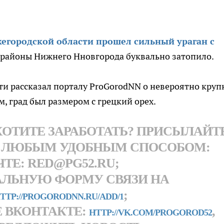
егородской области прошел сильный ураган с
 районы Нижнего Нновгорода буквально затопило.
ти рассказал порталу ProGorodNN о невероятно кру
м, град был размером с грецкий орех.
 ХОТИТЕ ЗАРАБОТАТЬ? ПРИСЫЛАЙТ
 ЛЮБЫМ УДОБНЫМ СПОСОБОМ:
ТЕ: RED@PG52.RU;
АЛЬНУЮ ФОРМУ СВЯЗИ НА
;
TTP://PROGORODNN.RU/ADD/1
 ВКОНТАКТЕ:
,
HTTP://VK.COM/PROGOROD52