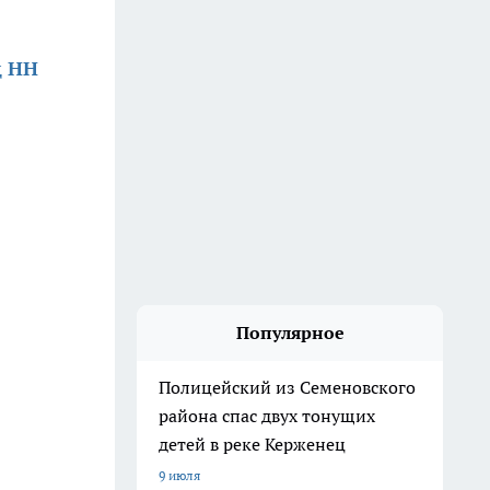
д НН
Популярное
Полицейский из Семеновского
района спас двух тонущих
детей в реке Керженец
9 июля