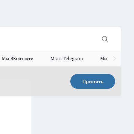
Мы ВКонтакте
Мы в Telegram
Мы в MAX
Принять