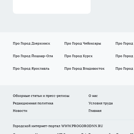
Про Город Дзержинск
Про Город Чебоксары
Про Город
Про Город Йошкар-Ола
Про Город Курск
Про Город
Про Город Ярославль
Про Город Владивосток
Про Город
Обзорные статьи и пресс-релизы
О нас
Редакционная политика
Условия труда
Новости
Главная
Городской интернет-портал WWW.PROGORODNN.RU