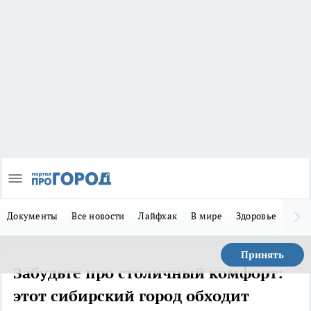
Документы
Все новости
Лайфхак
В мире
Здоровье
Зака
Принять
Забудьте про столичный комфорт:
этот сибирский город обходит