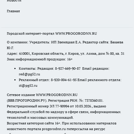
Новости
Главная
Городской интернет-портал WWW.PROGORODNN.RU
О компании: Учредитель: ИП Звеняцкая Е.А. Редактор сайта: Бакаева
Ю.Г.
Адрес: 610001, Кировская область, г. Киров, ул. Азина, дом № 80, кв. 31
Знак информационной продукции: 16+
Контакты: Редакция: 8-927-669-90-87 Email редакции:
red@pg52.ru
Рекламный отдел: 8-920-004-61-95 Email рекламного отдела:
st@pg52.ru
Сетевое издание WWW.PROGORODNN.RU
(ВВВ.ПРОГОРОДНН.РУ). Регистрация РКН: №: 7378360181.
Регистрационный номер ЭЛ 77-90994 от 10.03.2026., выдано
Федеральной службой по надзору в сфере связи, информационных
технологий и массовых коммуникаций.
Возрастная категория сайта 16+. При использовании материалов
новостного портала progorodnn.ru гиперссылка на ресурс