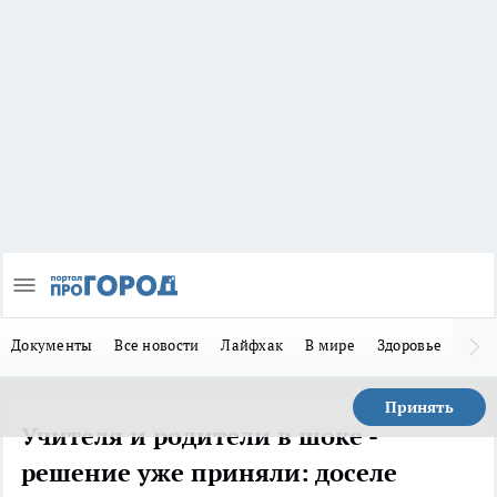
Документы
Все новости
Лайфхак
В мире
Здоровье
Зака
Принять
Учителя и родители в шоке -
решение уже приняли: доселе