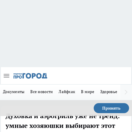
Документы
Все новости
Лайфхак
В мире
Здоровье
Зака
Принять
Духовка и аэрогриль уже не тренд:
умные хозяюшки выбирают этот