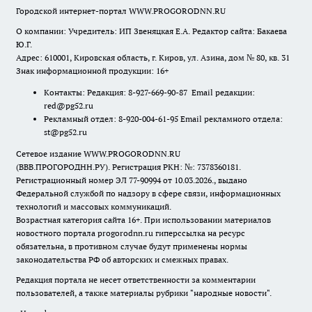
Городской интернет-портал WWW.PROGORODNN.RU
О компании: Учредитель: ИП Звеняцкая Е.А. Редактор сайта: Бакаева
Ю.Г.
Адрес: 610001, Кировская область, г. Киров, ул. Азина, дом № 80, кв. 31
Знак информационной продукции: 16+
Контакты: Редакция: 8-927-669-90-87 Email редакции:
red@pg52.ru
Рекламный отдел: 8-920-004-61-95 Email рекламного отдела:
st@pg52.ru
Сетевое издание WWW.PROGORODNN.RU
(ВВВ.ПРОГОРОДНН.РУ). Регистрация РКН: №: 7378360181.
Регистрационный номер ЭЛ 77-90994 от 10.03.2026., выдано
Федеральной службой по надзору в сфере связи, информационных
технологий и массовых коммуникаций.
Возрастная категория сайта 16+. При использовании материалов
новостного портала progorodnn.ru гиперссылка на ресурс
обязательна
,
в противном случае будут применены нормы
законодательства РФ об авторских и смежных правах.
Редакция портала не несет ответственности за комментарии
пользователей, а также материалы рубрики "народные новости".