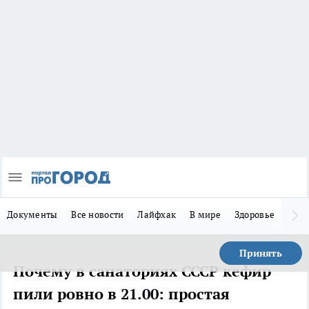
Документы
Все новости
Лайфхак
В мире
Здоровье
Зака
Принять
Почему в санаториях СССР кефир
пили ровно в 21.00: простая