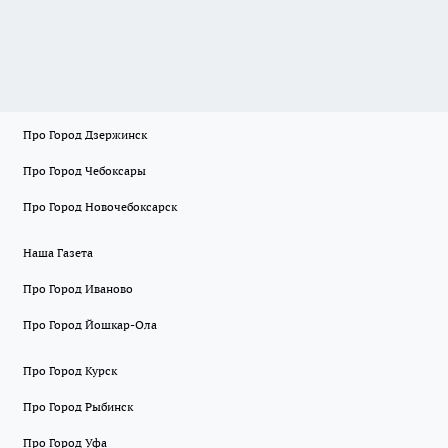
Про Город Дзержинск
Про Город Чебоксары
Про Город Новочебоксарск
Наша Газета
Про Город Иваново
Про Город Йошкар-Ола
Про Город Курск
Про Город Рыбинск
Про Город Уфа