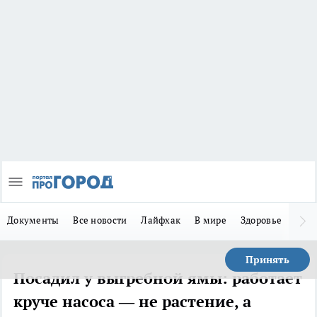
Документы
Все новости
Лайфхак
В мире
Здоровье
Зака
Принять
Посадил у выгребной ямы: работает
круче насоса — не растение, а