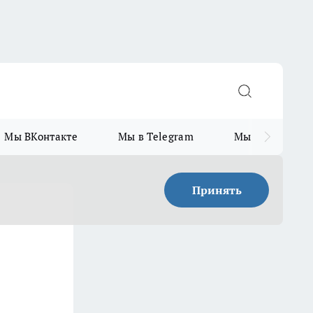
Мы ВКонтакте
Мы в Telegram
Мы в MAX
Принять