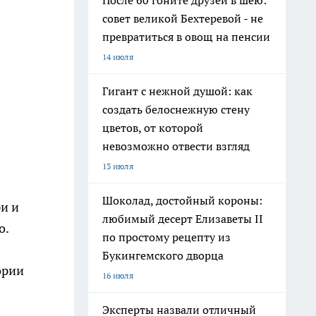
После 60 гоните друзей в шею:
совет великой Бехтеревой - не
превратиться в овощ на пенсии
14 июля
Гигант с нежной душой: как
создать белоснежную стену
цветов, от которой
невозможно отвести взгляд
13 июля
Шоколад, достойный короны:
и и
любимый десерт Елизаветы II
о.
по простому рецепту из
Букингемского дворца
ории
16 июля
Эксперты назвали отличный