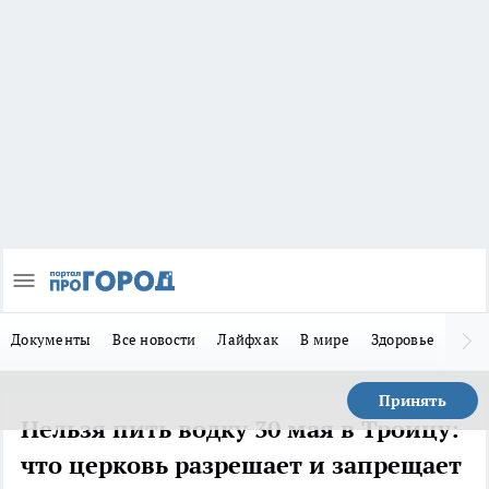
Документы
Все новости
Лайфхак
В мире
Здоровье
Зака
Принять
Нельзя пить водку 30 мая в Троицу:
что церковь разрешает и запрещает