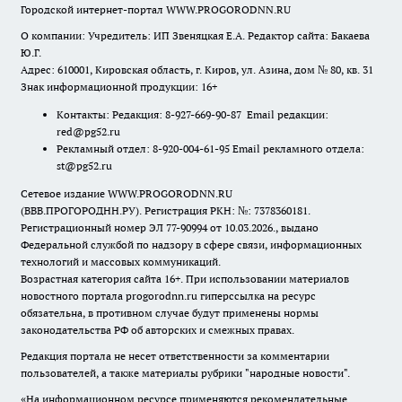
Городской интернет-портал WWW.PROGORODNN.RU
О компании: Учредитель: ИП Звеняцкая Е.А. Редактор сайта: Бакаева
Ю.Г.
Адрес: 610001, Кировская область, г. Киров, ул. Азина, дом № 80, кв. 31
Знак информационной продукции: 16+
Контакты: Редакция: 8-927-669-90-87 Email редакции:
red@pg52.ru
Рекламный отдел: 8-920-004-61-95 Email рекламного отдела:
st@pg52.ru
Сетевое издание WWW.PROGORODNN.RU
(ВВВ.ПРОГОРОДНН.РУ). Регистрация РКН: №: 7378360181.
Регистрационный номер ЭЛ 77-90994 от 10.03.2026., выдано
Федеральной службой по надзору в сфере связи, информационных
технологий и массовых коммуникаций.
Возрастная категория сайта 16+. При использовании материалов
новостного портала progorodnn.ru гиперссылка на ресурс
обязательна
,
в противном случае будут применены нормы
законодательства РФ об авторских и смежных правах.
Редакция портала не несет ответственности за комментарии
пользователей, а также материалы рубрики "народные новости".
«На информационном ресурсе применяются рекомендательные