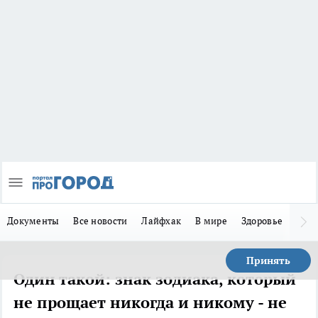
Документы
Все новости
Лайфхак
В мире
Здоровье
Зака
Принять
Один такой: знак зодиака, который
не прощает никогда и никому - не