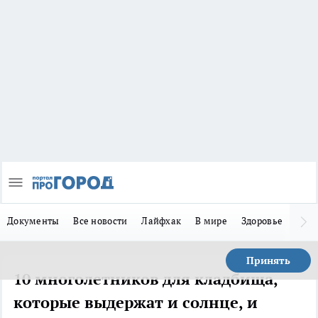
Документы
Все новости
Лайфхак
В мире
Здоровье
Зака
Принять
10 многолетников для кладбища,
которые выдержат и солнце, и