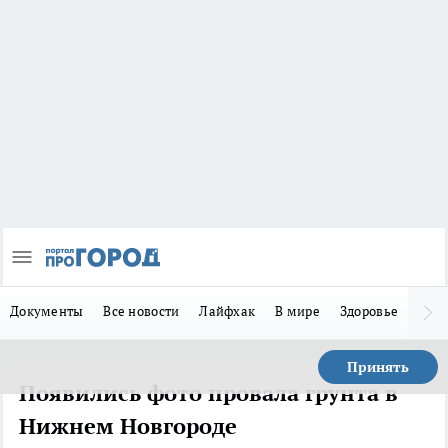
Документы
Все новости
Лайфхак
В мире
Здоровье
Зака
Принять
Появились фото провала грунта в
Нижнем Новгороде