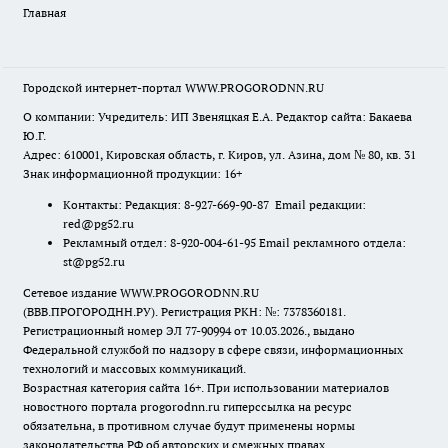
Главная
Городской интернет-портал WWW.PROGORODNN.RU
О компании: Учредитель: ИП Звеняцкая Е.А. Редактор сайта: Бакаева
Ю.Г.
Адрес: 610001, Кировская область, г. Киров, ул. Азина, дом № 80, кв. 31
Знак информационной продукции: 16+
Контакты: Редакция: 8-927-669-90-87 Email редакции:
red@pg52.ru
Рекламный отдел: 8-920-004-61-95 Email рекламного отдела:
st@pg52.ru
Сетевое издание WWW.PROGORODNN.RU
(ВВВ.ПРОГОРОДНН.РУ). Регистрация РКН: №: 7378360181.
Регистрационный номер ЭЛ 77-90994 от 10.03.2026., выдано
Федеральной службой по надзору в сфере связи, информационных
технологий и массовых коммуникаций.
Возрастная категория сайта 16+. При использовании материалов
новостного портала progorodnn.ru гиперссылка на ресурс
обязательна
,
в противном случае будут применены нормы
законодательства РФ об авторских и смежных правах.