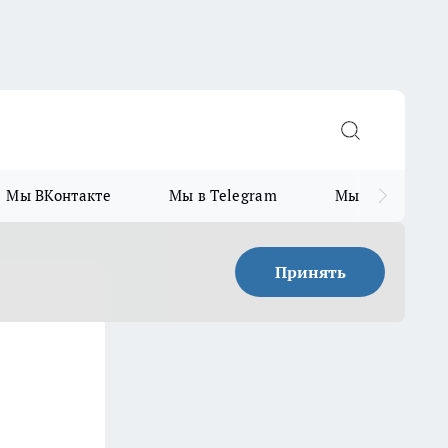
Мы ВКонтакте
Мы в Telegram
Мы в MAX
Принять