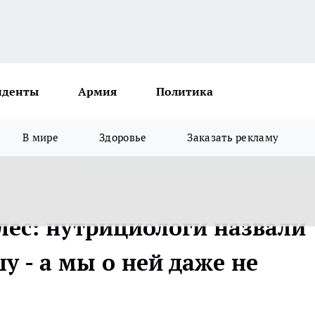
иденты
Армия
Политика
В мире
Здоровье
Заказать рекламу
улес: нутрициологи назвали
 - а мы о ней даже не