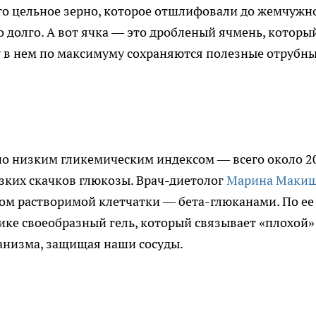
то цельное зерно, которое отшлифовали до жемчужн
но долго. А вот ячка — это дробленый ячмень, которы
у в нем по максимуму сохраняются полезные отрубн
о низким гликемическим индексом — всего около 2
езких скачков глюкозы. Врач-диетолог
Марина Маки
дом растворимой клетчатки — бета-глюканами. По ее
нике своеобразный гель, который связывает «плохой»
ганизма, защищая наши сосуды.