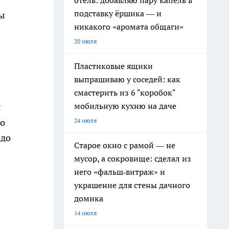
отель: добавляю пару капель в
подставку ёршика — и
ы
никакого «аромата общаги»
20 июля
Пластиковые ящики
выпрашиваю у соседей: как
смастерить из 6 "коробок"
мобильную кухню на даче
я
24 июля
го
 до
Старое окно с рамой — не
мусор, а сокровище: сделал из
него «фальш‑витраж» и
украшение для стены дачного
домика
14 июля