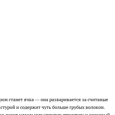
ром станет ячка — она разваривается за считаные
стурой и содержит чуть больше грубых волокон.
мен дарит идеальную упругую структуру и ореховый