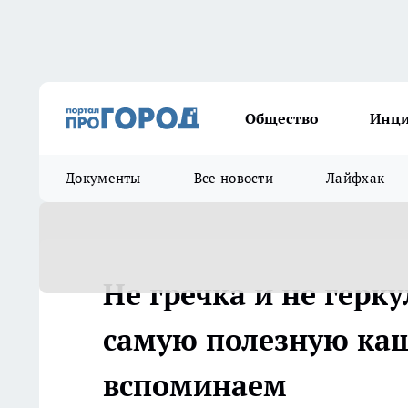
Общество
Инц
Документы
Все новости
Лайфхак
Не гречка и не герк
самую полезную кашу
вспоминаем