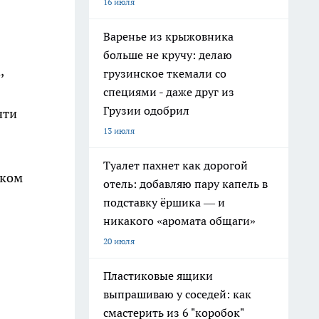
16 июля
Варенье из крыжовника
больше не кручу: делаю
,
грузинское ткемали со
специями - даже друг из
Грузии одобрил
чти
13 июля
Туалет пахнет как дорогой
шком
отель: добавляю пару капель в
подставку ёршика — и
никакого «аромата общаги»
20 июля
Пластиковые ящики
выпрашиваю у соседей: как
смастерить из 6 "коробок"