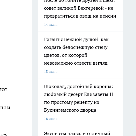
После 60 гоните друзей в шею:
совет великой Бехтеревой - не
превратиться в овощ на пенсии
14 июля
Гигант с нежной душой: как
создать белоснежную стену
цветов, от которой
невозможно отвести взгляд
13 июля
Шоколад, достойный короны:
тся
любимый десерт Елизаветы II
по простому рецепту из
ны и
Букингемского дворца
16 июля
Эксперты назвали отличный
тся