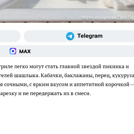
Фото из архива Про Го
иле легко могут стать главной звездой пикника и
телей шашлыка. Кабачки, баклажаны, перец, кукуруза
я сочными, с ярким вкусом и аппетитной корочкой 
арезку и не передержать их в смеси.