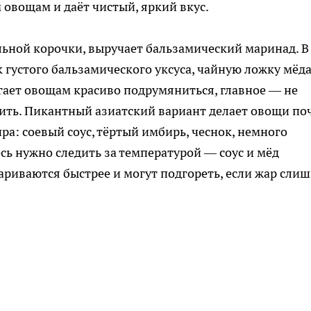
 овощам и даёт чистый, яркий вкус.
ельной корочки, выручает бальзамический маринад. В
 густого бальзамического уксуса, чайную ложку мёда
гает овощам красиво подрумяниться, главное — не
шить. Пикантный азиатский вариант делает овощи по
а: соевый соус, тёртый имбирь, чеснок, немного
есь нужно следить за температурой — соус и мёд
ариваются быстрее и могут подгореть, если жар сли