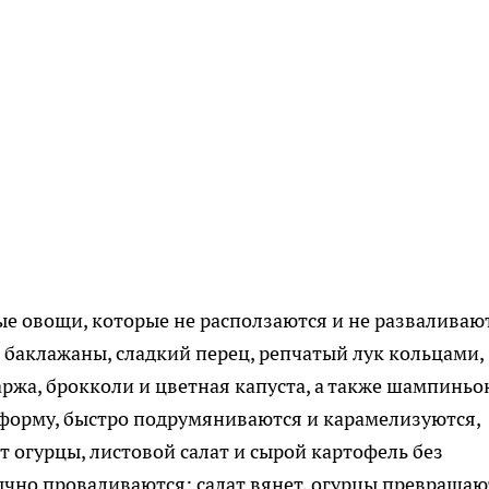
ые овощи, которые не расползаются и не разваливаю
 баклажаны, сладкий перец, репчатый лук кольцами,
аржа, брокколи и цветная капуста, а также шампиньо
форму, быстро подрумяниваются и карамелизуются,
от огурцы, листовой салат и сырой картофель без
чно проваливаются: салат вянет, огурцы превращаю