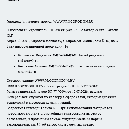
Городской интернет-портал WWW.PROGORODNN.RU
О компании: Учредитель: ИП Звеняцкая Е.А. Редактор сайта: Бакаева
Ю.Г.
Адрес: 610001, Кировская область, г. Киров, ул. Азина, дом № 80, кв. 31
Знак информационной продукции: 16+
Контакты: Редакция: 8-927-669-90-87 Email редакции:
red@pg52.ru
Рекламный отдел: 8-920-004-61-95 Email рекламного отдела:
st@pg52.ru
Сетевое издание WWW.PROGORODNN.RU
(ВВВ.ПРОГОРОДНН.РУ). Регистрация РКН: №: 7378360181.
Регистрационный номер ЭЛ 77-90994 от 10.03.2026., выдано
Федеральной службой по надзору в сфере связи, информационных
технологий и массовых коммуникаций.
Возрастная категория сайта 16+. При использовании материалов
новостного портала progorodnn.ru гиперссылка на ресурс
обязательна
,
в противном случае будут применены нормы
законодательства РФ об авторских и смежных правах.