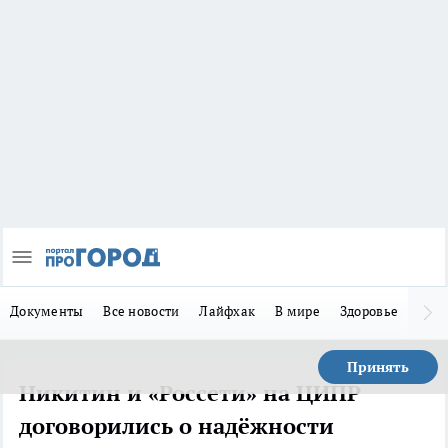
Документы
Все новости
Лайфхак
В мире
Здоровье
Зака
Принять
Никитин и «Россети» на ЦИПР
договорились о надёжности