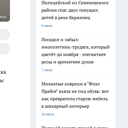
Полицейский из Семеновского
района спас двух тонущих
род
детей в реке Керженец
9 июля
Посадил и забыл:
многолетник-трудяга, который
цветёт до ноября - элегантнее
розы и ароматнее духов
7 июля
шка
ас
Мохнатые коврики в "Фикс
Прайсе" взяла не под обувь: вот
как превратила старую мебель
в шикарный интерьер
10 июля