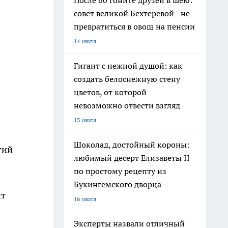
После 60 гоните друзей в шею:
совет великой Бехтеревой - не
превратиться в овощ на пенсии
14 июля
Гигант с нежной душой: как
создать белоснежную стену
цветов, от которой
невозможно отвести взгляд
13 июля
Шоколад, достойный короны:
гий
любимый десерт Елизаветы II
по простому рецепту из
Букингемского дворца
ит
16 июля
Эксперты назвали отличный