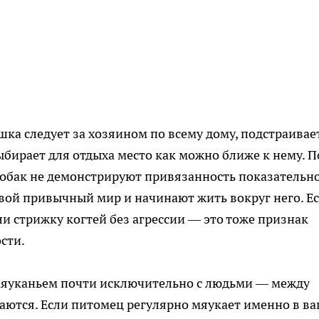
а следует за хозяином по всему дому, подстраивае
ыбирает для отдыха место как можно ближе к нему. П
собак не демонстрируют привязанность показательн
вой привычный мир и начинают жить вокруг него. Е
и стрижку когтей без агрессии — это тоже признак
сти.
мяуканьем почти исключительно с людьми — между
щаются. Если питомец регулярно мяукает именно в в