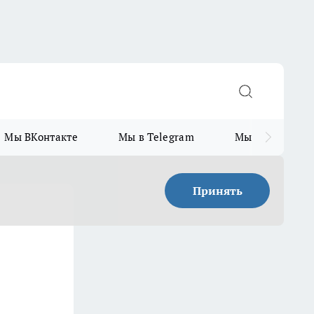
Мы ВКонтакте
Мы в Telegram
Мы в MAX
Принять