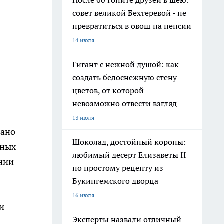
После 60 гоните друзей в шею:
совет великой Бехтеревой - не
превратиться в овощ на пенсии
14 июля
Гигант с нежной душой: как
создать белоснежную стену
цветов, от которой
невозможно отвести взгляд
13 июля
зано
Шоколад, достойный короны:
нных
любимый десерт Елизаветы II
ении
по простому рецепту из
Букингемского дворца
16 июля
и
Эксперты назвали отличный