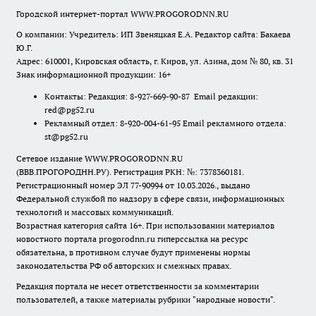
Городской интернет-портал WWW.PROGORODNN.RU
О компании: Учредитель: ИП Звеняцкая Е.А. Редактор сайта: Бакаева
Ю.Г.
Адрес: 610001, Кировская область, г. Киров, ул. Азина, дом № 80, кв. 31
Знак информационной продукции: 16+
Контакты: Редакция: 8-927-669-90-87 Email редакции:
red@pg52.ru
Рекламный отдел: 8-920-004-61-95 Email рекламного отдела:
st@pg52.ru
Сетевое издание WWW.PROGORODNN.RU
(ВВВ.ПРОГОРОДНН.РУ). Регистрация РКН: №: 7378360181.
Регистрационный номер ЭЛ 77-90994 от 10.03.2026., выдано
Федеральной службой по надзору в сфере связи, информационных
технологий и массовых коммуникаций.
Возрастная категория сайта 16+. При использовании материалов
новостного портала progorodnn.ru гиперссылка на ресурс
обязательна
,
в противном случае будут применены нормы
законодательства РФ об авторских и смежных правах.
Редакция портала не несет ответственности за комментарии
пользователей, а также материалы рубрики "народные новости".