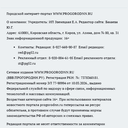
Городской интернет-портал WWW.PROGORODNN.RU
О компании: Учредитель: ИП Звеняцкая Е.А. Редактор сайта: Бакаева
Ю.Г.
Адрес: 610001, Кировская область, г. Киров, ул. Азина, дом № 80, кв. 31
Знак информационной продукции: 16+
Контакты: Редакция: 8-927-669-90-87 Email редакции:
red@pg52.ru
Рекламный отдел: 8-920-004-61-95 Email рекламного отдела:
st@pg52.ru
Сетевое издание WWW.PROGORODNN.RU
(ВВВ.ПРОГОРОДНН.РУ). Регистрация РКН: №: 7378360181.
Регистрационный номер ЭЛ 77-90994 от 10.03.2026., выдано
Федеральной службой по надзору в сфере связи, информационных
технологий и массовых коммуникаций.
Возрастная категория сайта 16+. При использовании материалов
новостного портала progorodnn.ru гиперссылка на ресурс
обязательна
,
в противном случае будут применены нормы
законодательства РФ об авторских и смежных правах.
Редакция портала не несет ответственности за комментарии