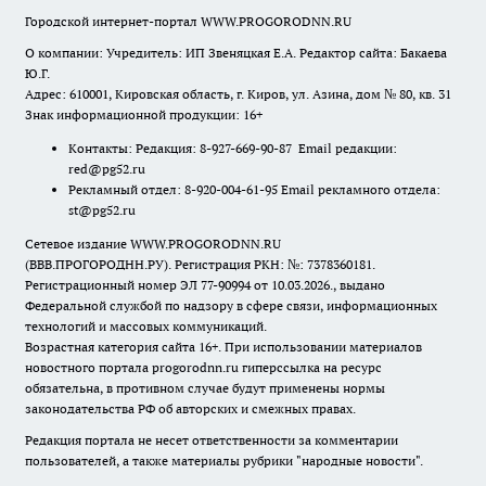
Городской интернет-портал WWW.PROGORODNN.RU
О компании: Учредитель: ИП Звеняцкая Е.А. Редактор сайта: Бакаева
Ю.Г.
Адрес: 610001, Кировская область, г. Киров, ул. Азина, дом № 80, кв. 31
Знак информационной продукции: 16+
Контакты: Редакция: 8-927-669-90-87 Email редакции:
red@pg52.ru
Рекламный отдел: 8-920-004-61-95 Email рекламного отдела:
st@pg52.ru
Сетевое издание WWW.PROGORODNN.RU
(ВВВ.ПРОГОРОДНН.РУ). Регистрация РКН: №: 7378360181.
Регистрационный номер ЭЛ 77-90994 от 10.03.2026., выдано
Федеральной службой по надзору в сфере связи, информационных
технологий и массовых коммуникаций.
Возрастная категория сайта 16+. При использовании материалов
новостного портала progorodnn.ru гиперссылка на ресурс
обязательна
,
в противном случае будут применены нормы
законодательства РФ об авторских и смежных правах.
Редакция портала не несет ответственности за комментарии
пользователей, а также материалы рубрики "народные новости".