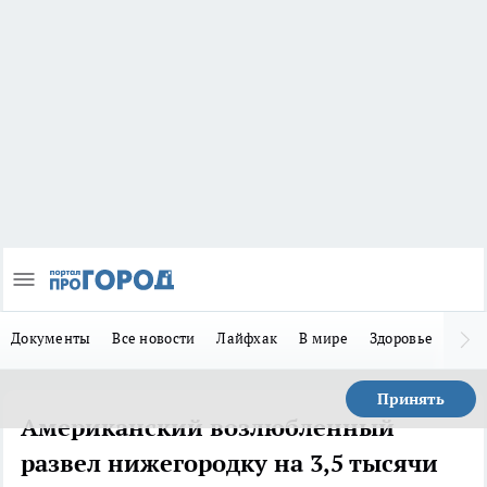
Документы
Все новости
Лайфхак
В мире
Здоровье
Зака
Принять
Американский возлюбленный
развел нижегородку на 3,5 тысячи