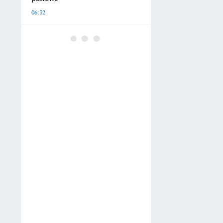
06:32
Старую поленницу
превратил в "живой" забор:
как собрать ограждение,
которое хранит дрова и
прячет двор
06:27
Нижегородский минздрав
опубликовал список худших
больниц по количеству
подтвержденных нарушений
05:29
В Нижнем Новгороде
продают корпус