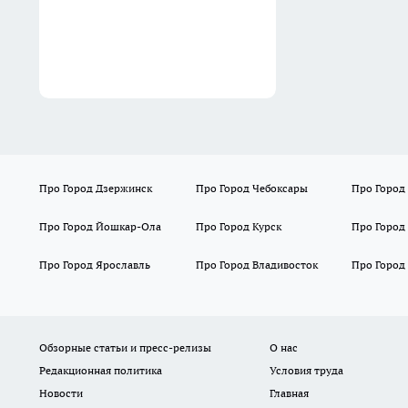
Блиновского пассажа за 55
млн рублей
04:51
Про Город Дзержинск
Про Город Чебоксары
Про Город
Про Город Йошкар-Ола
Про Город Курск
Про Город
Про Город Ярославль
Про Город Владивосток
Про Город
Обзорные статьи и пресс-релизы
О нас
Редакционная политика
Условия труда
Новости
Главная