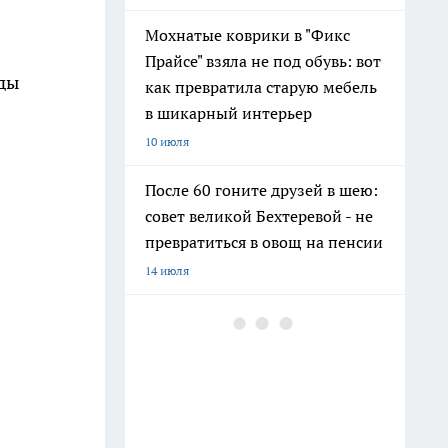
Мохнатые коврики в "Фикс
Прайсе" взяла не под обувь: вот
оды
как превратила старую мебель
в шикарный интерьер
10 июля
После 60 гоните друзей в шею:
совет великой Бехтеревой - не
превратиться в овощ на пенсии
14 июля
Шоколад, достойный короны:
любимый десерт Елизаветы II
по простому рецепту из
Букингемского дворца
16 июля