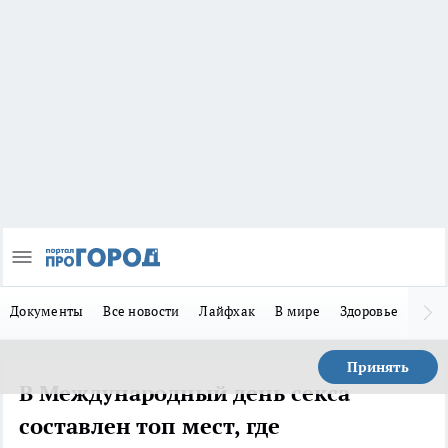
Документы
Все новости
Лайфхак
В мире
Здоровье
Зака
Принять
В Международный день секса
составлен топ мест, где