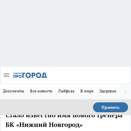
Документы
Все новости
Лайфхак
В мире
Здоровье
Зака
Принять
Стало известно имя нового тренера
БК «Нижний Новгород»