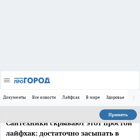
Документы
Все новости
Лайфхак
В мире
Здоровье
Зака
Принять
Сантехники скрывают этот простой
лайфхак: достаточно засыпать в