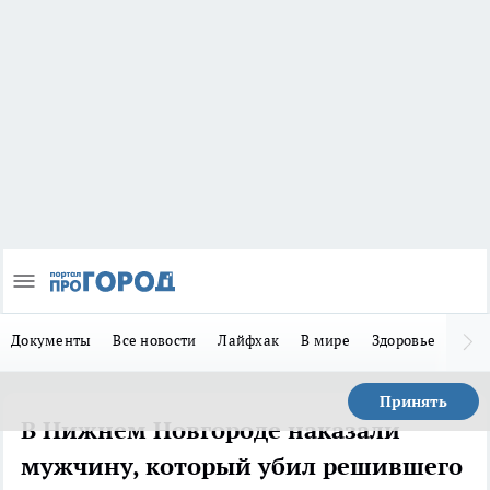
Документы
Все новости
Лайфхак
В мире
Здоровье
Зака
Принять
В Нижнем Новгороде наказали
мужчину, который убил решившего