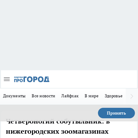
Документы
Все новости
Лайфхак
В мире
Здоровье
Зака
Принять
Четвероногий собутыльник: в
нижегородских зоомагазинах