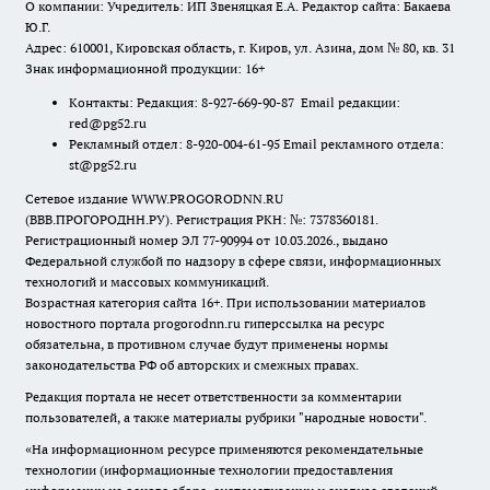
О компании: Учредитель: ИП Звеняцкая Е.А. Редактор сайта: Бакаева
Ю.Г.
Адрес: 610001, Кировская область, г. Киров, ул. Азина, дом № 80, кв. 31
Знак информационной продукции: 16+
Контакты: Редакция: 8-927-669-90-87 Email редакции:
red@pg52.ru
Рекламный отдел: 8-920-004-61-95 Email рекламного отдела:
st@pg52.ru
Сетевое издание WWW.PROGORODNN.RU
(ВВВ.ПРОГОРОДНН.РУ). Регистрация РКН: №: 7378360181.
Регистрационный номер ЭЛ 77-90994 от 10.03.2026., выдано
Федеральной службой по надзору в сфере связи, информационных
технологий и массовых коммуникаций.
Возрастная категория сайта 16+. При использовании материалов
новостного портала progorodnn.ru гиперссылка на ресурс
обязательна
,
в противном случае будут применены нормы
законодательства РФ об авторских и смежных правах.
Редакция портала не несет ответственности за комментарии
пользователей, а также материалы рубрики "народные новости".
«На информационном ресурсе применяются рекомендательные
технологии (информационные технологии предоставления